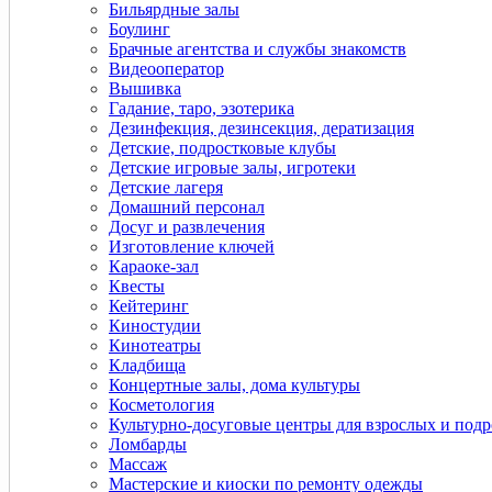
Бильярдные залы
Боулинг
Брачные агентства и службы знакомств
Видеооператор
Вышивка
Гадание, таро, эзотерика
Дeзинфекция, дeзинсекция, дератизация
Детские, подростковые клубы
Детские игровые залы, игротеки
Детские лагеря
Домашний персонал
Досуг и развлечения
Изготовление ключей
Караоке-зал
Квесты
Кейтеринг
Киностудии
Кинотеатры
Кладбища
Концертные залы, дома культуры
Косметология
Культурно-досуговые центры для взрослых и подр
Ломбарды
Массаж
Мастерские и киоски по ремонту одежды