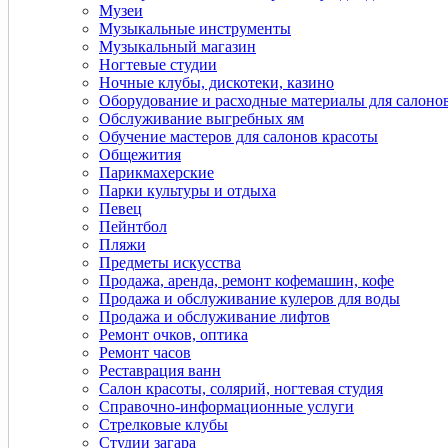
Музеи
Музыкальные инструменты
Музыкальный магазин
Ногтевые студии
Ночные клубы, дискотеки, казино
Оборудование и расходные материалы для салоно
Обслуживание выгребных ям
Обучение мастеров для салонов красоты
Общежития
Парикмахерские
Парки культуры и отдыха
Певец
Пейнтбол
Пляжи
Предметы искусства
Продажа, аренда, ремонт кофемашин, кофе
Продажа и обслуживание кулеров для воды
Продажа и обслуживание лифтов
Ремонт очков, оптика
Ремонт часов
Реставрация ванн
Салон красоты, солярий, ногтевая студия
Справочно-информационные услуги
Стрелковые клубы
Студии загара