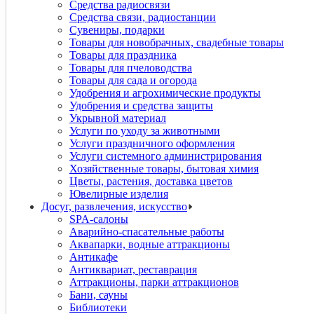
Средства радиосвязи
Средства связи, радиостанции
Сувениры, подарки
Товары для новобрачных, свадебные товары
Товары для праздника
Товары для пчеловодства
Товары для сада и огорода
Удобрения и агрохимические продукты
Удобрения и средства защиты
Укрывной материал
Услуги по уходу за животными
Услуги праздничного оформления
Услуги системного администрирования
Хозяйственные товары, бытовая химия
Цветы, растения, доставка цветов
Ювелирные изделия
Досуг, развлечения, искусство
SPA-салоны
Аварийно-спасательные работы
Аквапарки, водные аттракционы
Антикафе
Антиквариат, реставрация
Аттракционы, парки аттракционов
Бани, сауны
Библиотеки