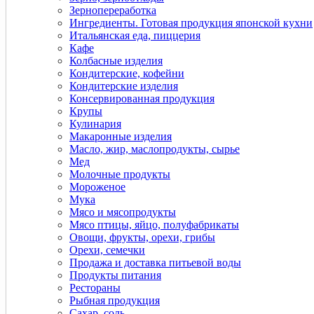
Зернопереработка
Ингредиенты. Готовая продукция японской кухни
Итальянская еда, пиццерия
Кафе
Колбасные изделия
Кондитерские, кофейни
Кондитерские изделия
Консервированная продукция
Крупы
Кулинария
Макаронные изделия
Масло, жир, маслопродукты, сырье
Мед
Молочные продукты
Мороженое
Мука
Мясо и мясопродукты
Мясо птицы, яйцо, полуфабрикаты
Овощи, фрукты, орехи, грибы
Орехи, семечки
Продажа и доставка питьевой воды
Продукты питания
Рестораны
Рыбная продукция
Сахар, соль