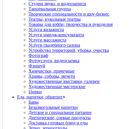
Студии звуко- и видеозаписи
Танцевальная группа
Творческие специальности и шоу-бизнес
Театры, кукольные театры
Товары для хобби, творчества и рукоделия
Услуги визажиста
Услуги имидж-консультанта
Услуги массажиста
Услуги свадебного салона
Устройство территорий, уборка, очистка
Фотограф
Фотоуслуги, видеосъемка
Фэншуй
Химчистки, прачечные
Храмы, соборы, мечети
Художественные выставки, галереи
Художественные мастерские
Цирки
Еда, напитки, общепит
Бары
Безалкогольные напитки
Детское и специальное питание
Диетические, соевые продукты
Доставка готовых блюд и еды
Зерно, зерноотходы