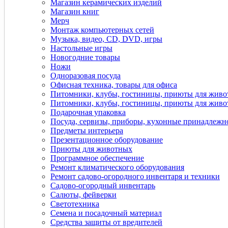
Магазин керамических изделий
Магазин книг
Мерч
Монтаж компьютерных сетей
Музыка, видео, CD, DVD, игры
Настольные игры
Новогодние товары
Ножи
Одноразовая посуда
Офисная техника, товары для офиса
Питомники, клубы, гостиницы, приюты для жив
Питомники, клубы, гостиницы, приюты для жив
Подарочная упаковка
Посуда, сервизы, приборы, кухонные принадлежн
Предметы интерьера
Презентационное оборудование
Приюты для животных
Программное обеспечение
Ремонт климатического оборудования
Ремонт садово-огородного инвентаря и техники
Садово-огородный инвентарь
Салюты, фейверки
Светотехника
Семена и посадочный материал
Средства защиты от вредителей