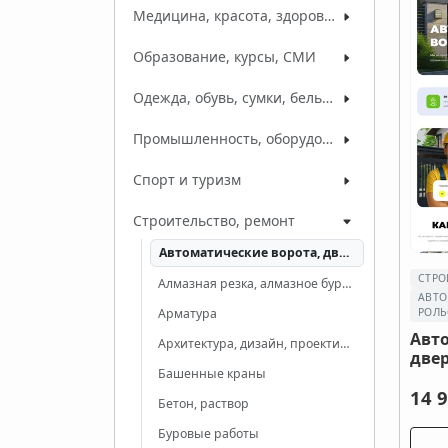
Медицина, красота, здоровье
Образование, курсы, СМИ
Одежда, обувь, сумки, белье, ткани
Промышленность, оборудование, сырье
Спорт и туризм
Строительство, ремонт
Автоматические ворота, двери, рольставни
СТРО
Алмазная резка, алмазное бурение
АВТО
Арматура
РОЛЬ
Авт
Архитектура, дизайн, проектирование
двер
Башенные краны
14 9
Бетон, раствор
Буровые работы