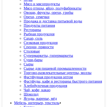
Мясо и мясопродукты
Мясо птицы, яйцо, полуфабрикаты
Овощи, фрукты, орехи, грибы
Орехи, семечки
Продажа и доставка питьевой воды
Продукты питания
Рестораны
Рыбная продукция
Сахар, соль
Снэковая продукция
Специи, пряности
Столовые
Супермаркеты, гипермаркеты
Суши-бары
Сыры
Сырье для пищевой промышленности
Торгово-развлекательные центры, моллы
Фастфудная продукция оптом
Фастфуды, кафе и рестораны быстрого питания
Хлебобулочная продукция
Чай, кофе, какао
Шоколад
Ягоды, варенье, мёд
Мебель, интерьер, текстиль