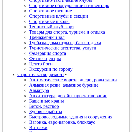
Спортивно-тактические клубы
Спортивное оборудование и инвентарь
Спортивное питание
Спортивные клубы и секции
Спортивные школы
Теннисный клуб, корт
Товары для спорта, туризма и отдыха
Тренажерный зал
Турбазы, дома отдыха, базы отдыха
Туристические агентства, услуги
Федерация спорта
Фитнес-центры
Центр йоги
Экскурсии по городу
Строительство, ремонт
Автоматические ворота, двери, рольставни
Алмазная резка, алмазное бурение
Арматура
Архитектура, дизайн, проектирование
Башенные краны
Бетон, раствор
Буровые работы
Быстровозводимые здания и сооружения
Вагонка, евро-вагонка, блокхаус
Витражи