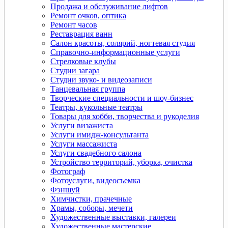
Продажа и обслуживание лифтов
Ремонт очков, оптика
Ремонт часов
Реставрация ванн
Салон красоты, солярий, ногтевая студия
Справочно-информационные услуги
Стрелковые клубы
Студии загара
Студии звуко- и видеозаписи
Танцевальная группа
Творческие специальности и шоу-бизнес
Театры, кукольные театры
Товары для хобби, творчества и рукоделия
Услуги визажиста
Услуги имидж-консультанта
Услуги массажиста
Услуги свадебного салона
Устройство территорий, уборка, очистка
Фотограф
Фотоуслуги, видеосъемка
Фэншуй
Химчистки, прачечные
Храмы, соборы, мечети
Художественные выставки, галереи
Художественные мастерские