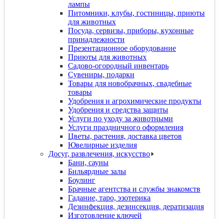
лампы
Питомники, клубы, гостиницы, приюты
для животных
Посуда, сервизы, приборы, кухонные
принадлежности
Презентационное оборудование
Приюты для животных
Садово-огородный инвентарь
Сувениры, подарки
Товары для новобрачных, свадебные
товары
Удобрения и агрохимические продукты
Удобрения и средства защиты
Услуги по уходу за животными
Услуги праздничного оформления
Цветы, растения, доставка цветов
Ювелирные изделия
Досуг, развлечения, искусство
Бани, сауны
Бильярдные залы
Боулинг
Брачные агентства и службы знакомств
Гадание, таро, эзотерика
Дeзинфекция, дeзинсекция, дератизация
Изготовление ключей