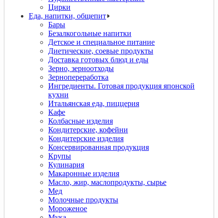
Цирки
Еда, напитки, общепит
Бары
Безалкогольные напитки
Детское и специальное питание
Диетические, соевые продукты
Доставка готовых блюд и еды
Зерно, зерноотходы
Зернопереработка
Ингредиенты. Готовая продукция японской
кухни
Итальянская еда, пиццерия
Кафе
Колбасные изделия
Кондитерские, кофейни
Кондитерские изделия
Консервированная продукция
Крупы
Кулинария
Макаронные изделия
Масло, жир, маслопродукты, сырье
Мед
Молочные продукты
Мороженое
Мука