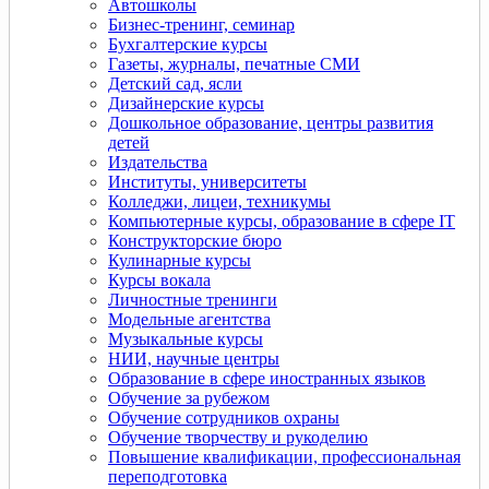
Автошколы
Бизнес-тренинг, семинар
Бухгалтерские курсы
Газеты, журналы, печатные СМИ
Детский сад, ясли
Дизайнерские курсы
Дошкольное образование, центры развития
детей
Издательства
Институты, университеты
Колледжи, лицеи, техникумы
Компьютерные курсы, образование в сфере IT
Конструкторские бюро
Кулинарные курсы
Курсы вокала
Личностные тренинги
Модельные агентства
Музыкальные курсы
НИИ, научные центры
Образование в сфере иностранных языков
Обучение за рубежом
Обучение сотрудников охраны
Обучение творчеству и рукоделию
Повышение квалификации, профессиональная
переподготовка