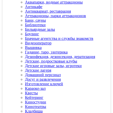
Аквапарки, водные аттракционы
Антикафе
Антиквариат, реставрация
Аттракционы, парки аттракционов
Бани, сауны
Библиотеки
Бильярдные залы
Боулинг
Брачные агентства и службы знакомств
Видеооператор
Вышивка
Гадание, таро, эзотерика
Дeзинфекция, дeзинсекция, дератизация
Детские, подростковые клубы
Детские игровые залы, игротеки
Детские лагеря
Домашний персонал
Досуг и развлечения
Изготовление ключей
Караоке-зал
Квесты
Кейтеринг
Киностудии
Кинотеатры
Кладбища