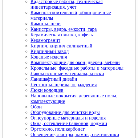
Кадастровые работы, техническая
инвентаризация, учет
Камень строительный, облицовочные
материалы
Камины, печи
Канистры, ведра, емкости, тара
Керамическая плитка, кафель
Керамогранит
Кирпич, кирпич силикатный
Кирпичный завод
Кованые изделия
Комплектующие для окон, дверей, мебели
Кровельные, фасадные работы и материалы
Лакокрасочные материалы, краски
Ландшафтный дизайн
Лестницы, перила, ограждения
Люки колодцев
Напольные покрытия, деревянные полы,
комплектующие
Обои
Оборудование для очистки воды
Огнеупорные материалы и изделия
Окна, остекление балконов, лоджий
Оргстекло, поликарбонат
Освещение, люстры, лампы, светильники