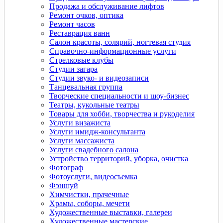
Продажа и обслуживание лифтов
Ремонт очков, оптика
Ремонт часов
Реставрация ванн
Салон красоты, солярий, ногтевая студия
Справочно-информационные услуги
Стрелковые клубы
Студии загара
Студии звуко- и видеозаписи
Танцевальная группа
Творческие специальности и шоу-бизнес
Театры, кукольные театры
Товары для хобби, творчества и рукоделия
Услуги визажиста
Услуги имидж-консультанта
Услуги массажиста
Услуги свадебного салона
Устройство территорий, уборка, очистка
Фотограф
Фотоуслуги, видеосъемка
Фэншуй
Химчистки, прачечные
Храмы, соборы, мечети
Художественные выставки, галереи
Художественные мастерские