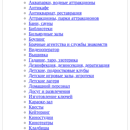
Аквапарки, водные аттракционы
Антикафе
Антиквариат, реставрация
Аттракционы, парки аттракционов
Бани, сауны
Библиотеки
Бильярдные залы
Боулинг
Брачные агентства и службы знакомств
Видеооператор
Вышивка
Гадание, таро, эзотерика
Дeзинфекция, дeзинсекция, дератизация
Детские, подростковые клубы
Детские игровые залы, игротеки
Детские лагеря
Домашний персонал
Досуг и развлечения
Изготовление ключей
Караоке-зал
Квесты
Кейтеринг
Киностудии
Кинотеатры
Кладбища