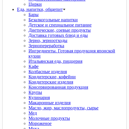
Цирки
Еда, напитки, общепит
Бары
Безалкогольные напитки
Детское и специальное питание
Диетические, соевые продукты
Доставка готовых блюд и еды
Зерно, зерноотходы
Зернопереработка
Ингредиенты. Готовая продукция японской
кухни
Итальянская еда, пиццерия
Кафе
Колбасные изделия
Кондитерские, кофейни
Кондитерские изделия
Консервированная продукция
Крупы
Кулинария
Макаронные изделия
Масло, жир, маслопродукты, сырье
Мед
Молочные продукты
Мороженое
Мука