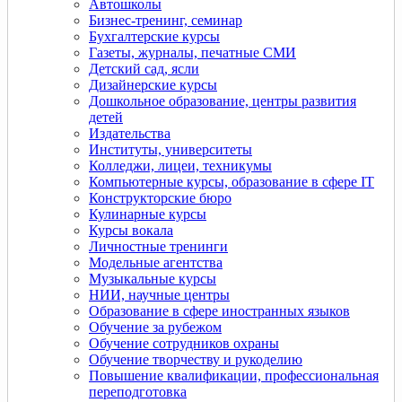
Автошколы
Бизнес-тренинг, семинар
Бухгалтерские курсы
Газеты, журналы, печатные СМИ
Детский сад, ясли
Дизайнерские курсы
Дошкольное образование, центры развития
детей
Издательства
Институты, университеты
Колледжи, лицеи, техникумы
Компьютерные курсы, образование в сфере IT
Конструкторские бюро
Кулинарные курсы
Курсы вокала
Личностные тренинги
Модельные агентства
Музыкальные курсы
НИИ, научные центры
Образование в сфере иностранных языков
Обучение за рубежом
Обучение сотрудников охраны
Обучение творчеству и рукоделию
Повышение квалификации, профессиональная
переподготовка