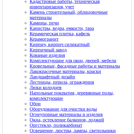
Кадастровые работы, техническая
инвентаризация, учет
Камень строительный, облицовочные
материалы
Камины, печи
Канистры, ведра, емкости, тара
Керамическая плитка, кафель
Керамогранит
Кирпич, кирпич силикатный
Кирпичный завод
Кованые изделия
Комплектующие для окон, дверей, мебели
Кровельные, фасадные работы и материалы
Лакокрасочные материалы, краски
Ландшафтный дизайн
Лестницы, перила, ограждения
Люки колодцев
Напольные покрытия, деревянные полы,
комплектующие
Обои
Оборудование для очистки воды
Огнеупорные материалы и изделия
Окна, остекление балконов, лоджий
Оргстекло, поликарбонат
Освещение, люстры, лампы, светильники