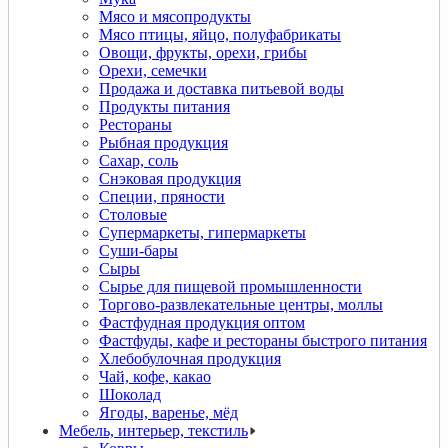
Мясо и мясопродукты
Мясо птицы, яйцо, полуфабрикаты
Овощи, фрукты, орехи, грибы
Орехи, семечки
Продажа и доставка питьевой воды
Продукты питания
Рестораны
Рыбная продукция
Сахар, соль
Снэковая продукция
Специи, пряности
Столовые
Супермаркеты, гипермаркеты
Суши-бары
Сыры
Сырье для пищевой промышленности
Торгово-развлекательные центры, моллы
Фастфудная продукция оптом
Фастфуды, кафе и рестораны быстрого питания
Хлебобулочная продукция
Чай, кофе, какао
Шоколад
Ягоды, варенье, мёд
Мебель, интерьер, текстиль