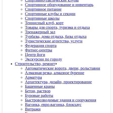
Спортивно-тактические клубы
Спортивное оборудование и инвентарь
Спортивное питание
Спортивные клубы и секции
Спортивные школы
Теннисный клуб, корт
Товары для спорта, туризма и отдыха
Тренажерный зал
Турбазы, дома отдыха, базы отдыха
Туристические агентства, услуги
Федерация спорта
Фитнес-центры
Центр йоги
Экскурсии по городу
Строительство, ремонт
Автоматические ворота, двери, рольставни
Алмазная резка, алмазное бурение
Арматура
Архитектура, дизайн, проектирование
Башенные краны
Бетон, раствор
Буровые работы
Быстровозводимые здания и сооружения
Вагонка, евро-вагонка, блокхаус
Витражи