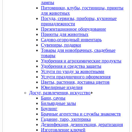
лампы
Питомники, клубы, гостиницы, приюты
для животных
Посуда, сервизы, приборы, кухонные
принадлежности
Презентационное оборудование
Приюты для животных
Садово-огородный инвентарь
Сувениры, подарки
Товары для новобрачных, свадебные
товары
Удобрения и агрохимические продукты
Удобрения и средства защиты
Услуги по уходу за животными
Услуги праздничного оформления
Цветы, растения, доставка цветов
Ювелирные изделия
Досуг, развлечения, искусство
Бани, сауны
Бильярдные залы
Боулинг
Брачные агентства и службы знакомств
Гадание, таро, эзотерика
Дeзинфекция, дeзинсекция, дератизация
Изготовление ключей