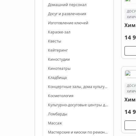
Домашний персонал
ДОСУ
Досуг и развлечения
ХИМЧ
Изготовление ключей
Хим
Караоке-зал
14 9
Квесты
Кейтеринг
Киностудии
Кинотеатры
Кладбища
ДОСУ
Концертные залы, дома культуры
ХИМЧ
Косметология
Хим
Культурно-досуговые центры для взрослых и подростков
14 9
Ломбарды
Массаж
Мастерские и киоски по ремонту одежды