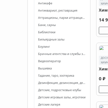
Антикафе
ХИМЧ
Хим
Антиквариат, реставрация
Аттракционы, парки аттракционов
14 9
Бани, сауны
Библиотеки
Бильярдные залы
Боулинг
Брачные агентства и службы знакомств
ДОСУ
Видеооператор
ХИМЧ
Вышивка
Хим
Гадание, таро, эзотерика
0 ₽
Дeзинфекция, дeзинсекция, дератизация
Детские, подростковые клубы
Детские игровые залы, игротеки
Детские лагеря