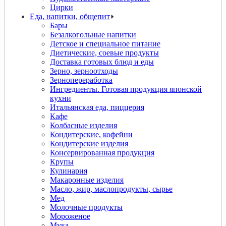
Цирки
Еда, напитки, общепит
Бары
Безалкогольные напитки
Детское и специальное питание
Диетические, соевые продукты
Доставка готовых блюд и еды
Зерно, зерноотходы
Зернопереработка
Ингредиенты. Готовая продукция японской
кухни
Итальянская еда, пиццерия
Кафе
Колбасные изделия
Кондитерские, кофейни
Кондитерские изделия
Консервированная продукция
Крупы
Кулинария
Макаронные изделия
Масло, жир, маслопродукты, сырье
Мед
Молочные продукты
Мороженое
Мука