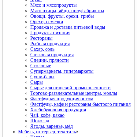
Мясо и мясопродукты
Мясо птицы, яйцо, полуфабрикаты
Овощи, фрукты, орехи, грибы
Орехи, семечки
Продажа и доставка питьевой воды
Продукты питания
Рестораны
Рыбная продукция
Сахар, соль
Снэковая продукция
Специи, пряности
Столовые
Супермаркеты, гипермаркеты
Суши-бары
Сыры
Сырье для пищевой промышленности
Торгово-развлекательные центры, моллы
Фастфудная продукция оптом
Фастфуды, кафе и рестораны быстрого питания
Хлебобулочная продукция
Чай, кофе, какао
Шоколад
Ягоды, варенье, мёд
Мебель, интерьер, текстиль