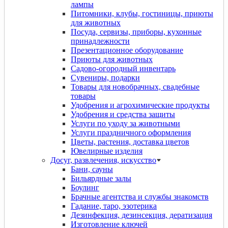
лампы
Питомники, клубы, гостиницы, приюты
для животных
Посуда, сервизы, приборы, кухонные
принадлежности
Презентационное оборудование
Приюты для животных
Садово-огородный инвентарь
Сувениры, подарки
Товары для новобрачных, свадебные
товары
Удобрения и агрохимические продукты
Удобрения и средства защиты
Услуги по уходу за животными
Услуги праздничного оформления
Цветы, растения, доставка цветов
Ювелирные изделия
Досуг, развлечения, искусство
Бани, сауны
Бильярдные залы
Боулинг
Брачные агентства и службы знакомств
Гадание, таро, эзотерика
Дeзинфекция, дeзинсекция, дератизация
Изготовление ключей