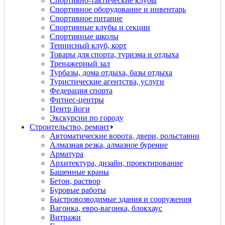
Спортивно-тактические клубы
Спортивное оборудование и инвентарь
Спортивное питание
Спортивные клубы и секции
Спортивные школы
Теннисный клуб, корт
Товары для спорта, туризма и отдыха
Тренажерный зал
Турбазы, дома отдыха, базы отдыха
Туристические агентства, услуги
Федерация спорта
Фитнес-центры
Центр йоги
Экскурсии по городу
Строительство, ремонт
Автоматические ворота, двери, рольставни
Алмазная резка, алмазное бурение
Арматура
Архитектура, дизайн, проектирование
Башенные краны
Бетон, раствор
Буровые работы
Быстровозводимые здания и сооружения
Вагонка, евро-вагонка, блокхаус
Витражи