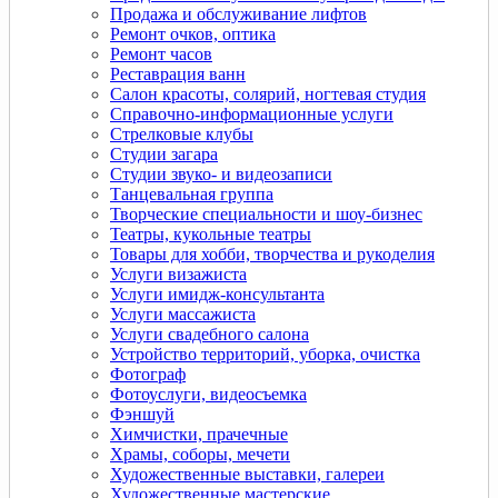
Продажа и обслуживание лифтов
Ремонт очков, оптика
Ремонт часов
Реставрация ванн
Салон красоты, солярий, ногтевая студия
Справочно-информационные услуги
Стрелковые клубы
Студии загара
Студии звуко- и видеозаписи
Танцевальная группа
Творческие специальности и шоу-бизнес
Театры, кукольные театры
Товары для хобби, творчества и рукоделия
Услуги визажиста
Услуги имидж-консультанта
Услуги массажиста
Услуги свадебного салона
Устройство территорий, уборка, очистка
Фотограф
Фотоуслуги, видеосъемка
Фэншуй
Химчистки, прачечные
Храмы, соборы, мечети
Художественные выставки, галереи
Художественные мастерские