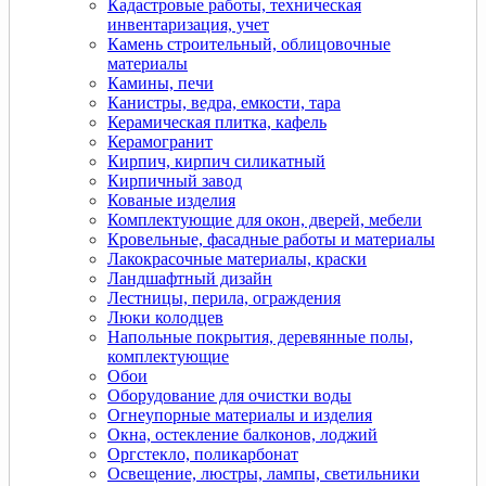
Кадастровые работы, техническая
инвентаризация, учет
Камень строительный, облицовочные
материалы
Камины, печи
Канистры, ведра, емкости, тара
Керамическая плитка, кафель
Керамогранит
Кирпич, кирпич силикатный
Кирпичный завод
Кованые изделия
Комплектующие для окон, дверей, мебели
Кровельные, фасадные работы и материалы
Лакокрасочные материалы, краски
Ландшафтный дизайн
Лестницы, перила, ограждения
Люки колодцев
Напольные покрытия, деревянные полы,
комплектующие
Обои
Оборудование для очистки воды
Огнеупорные материалы и изделия
Окна, остекление балконов, лоджий
Оргстекло, поликарбонат
Освещение, люстры, лампы, светильники