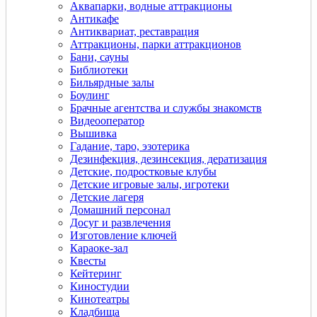
Аквапарки, водные аттракционы
Антикафе
Антиквариат, реставрация
Аттракционы, парки аттракционов
Бани, сауны
Библиотеки
Бильярдные залы
Боулинг
Брачные агентства и службы знакомств
Видеооператор
Вышивка
Гадание, таро, эзотерика
Дeзинфекция, дeзинсекция, дератизация
Детские, подростковые клубы
Детские игровые залы, игротеки
Детские лагеря
Домашний персонал
Досуг и развлечения
Изготовление ключей
Караоке-зал
Квесты
Кейтеринг
Киностудии
Кинотеатры
Кладбища