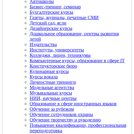
Автошколы
Бизнес-тренинг, семинар
Бухгалтерские курсы
Газеты, журналы, печатные СМИ
Детский сад, ясли
Дизайнерские курсы
Дошкольное образование, центры развития
детей
Издательства
Институты, университеты
Колледжи, лицеи, техникумы
Компьютерные курсы, образование в сфере IT
Конструкторские бюро
Кулинарные курсы
Курсы вокала
Личностные тренинги
Модельные агентства
Музыкальные курсы
НИИ, научные центры
Образование в сфере иностранных языков
Обучение за рубежом
Обучение сотрудников охраны
Обучение творчеству и рукоделию
Повышение квалификации, профессиональная
переподготовка