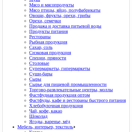
Мясо и мясопродукты
Мясо птицы, яйцо, полуфабрикаты
Овощи, фрукты, орехи, грибы
Орехи, семечки
Продажа и доставка питьевой воды
Продукты питания
Рестораны
Рыбная продукция
Сахар, соль
Снэковая продукция
Специи, пряности
Столовые
Супермаркеты, гипермаркеты
Суши-бары
Сыры
Сырье для пищевой промышленности
Торгово-развлекательные центры, моллы
Фастфудная продукция оптом
Фастфуды, кафе и рестораны быстрого питания
Хлебобулочная продукция
Чай, кофе, какао
Шоколад
Ягоды, варенье, мёд
Мебель, интерьер, текстиль