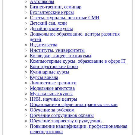
Автошколы
Бизнес-тренинг, семинар
Бухгалтерские курсы
Газеты, журналы, печатные СМИ
Детский сад, ясли
Дизайнерские курсы
Дошкольное образование, центры развития
детей
Издательства
Институты, университеты
Колледжи, лицеи, техникумы
Компьютерные курсы, образование в сфере IT
Конструкторские бюро
Кулинарные курсы
Курсы вокала
Личностные тренинги
Модельные агентства
Музыкальные курсы
НИИ, научные центры
Образование в сфере иностранных языков
Обучение за рубежом
Обучение сотрудников охраны
Обучение творчеству и рукоделию
Повышение квалификации, профессиональная
переподготовка