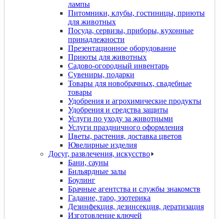
лампы
Питомники, клубы, гостиницы, приюты
для животных
Посуда, сервизы, приборы, кухонные
принадлежности
Презентационное оборудование
Приюты для животных
Садово-огородный инвентарь
Сувениры, подарки
Товары для новобрачных, свадебные
товары
Удобрения и агрохимические продукты
Удобрения и средства защиты
Услуги по уходу за животными
Услуги праздничного оформления
Цветы, растения, доставка цветов
Ювелирные изделия
Досуг, развлечения, искусство
Бани, сауны
Бильярдные залы
Боулинг
Брачные агентства и службы знакомств
Гадание, таро, эзотерика
Дeзинфекция, дeзинсекция, дератизация
Изготовление ключей