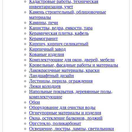
Кадастровые работы, техническая
инвентаризация, учет
Камень строительный, облицовочные
материалы
Камины, печи
Канистры, ведра, емкости, тара
Керамическая плитка, кафель
Керамогранит
Кирпич, кирпич силикатный
Кирпичный завод
Кованые изделия
Комплектующие для окон, дверей, мебели
Кровельные, фасадные работы и материалы
Лакокрасочные материалы, краски
Ландшафтный дизайн
Лестницы, перила, ограждения
Люки колодцев
Напольные покрытия, деревянные полы,
комплектующие
Обои
Оборудование для очистки воды
Огнеупорные материалы и изделия
Окна, остекление балконов, лоджий
Оргстекло, поликарбонат
Освещение, люстры, лампы, светильники