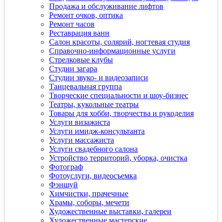
Продажа и обслуживание лифтов
Ремонт очков, оптика
Ремонт часов
Реставрация ванн
Салон красоты, солярий, ногтевая студия
Справочно-информационные услуги
Стрелковые клубы
Студии загара
Студии звуко- и видеозаписи
Танцевальная группа
Творческие специальности и шоу-бизнес
Театры, кукольные театры
Товары для хобби, творчества и рукоделия
Услуги визажиста
Услуги имидж-консультанта
Услуги массажиста
Услуги свадебного салона
Устройство территорий, уборка, очистка
Фотограф
Фотоуслуги, видеосъемка
Фэншуй
Химчистки, прачечные
Храмы, соборы, мечети
Художественные выставки, галереи
Художественные мастерские