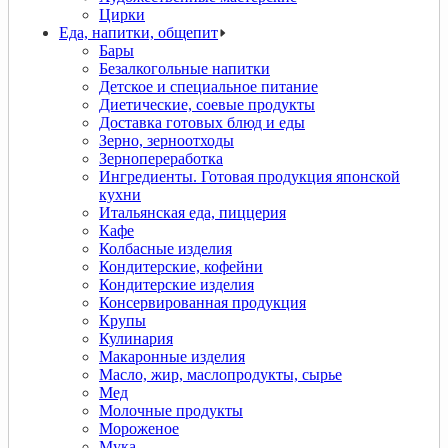
Цирки
Еда, напитки, общепит
Бары
Безалкогольные напитки
Детское и специальное питание
Диетические, соевые продукты
Доставка готовых блюд и еды
Зерно, зерноотходы
Зернопереработка
Ингредиенты. Готовая продукция японской
кухни
Итальянская еда, пиццерия
Кафе
Колбасные изделия
Кондитерские, кофейни
Кондитерские изделия
Консервированная продукция
Крупы
Кулинария
Макаронные изделия
Масло, жир, маслопродукты, сырье
Мед
Молочные продукты
Мороженое
Мука