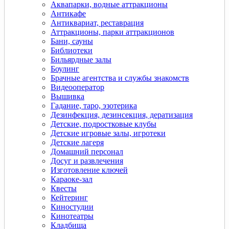
Аквапарки, водные аттракционы
Антикафе
Антиквариат, реставрация
Аттракционы, парки аттракционов
Бани, сауны
Библиотеки
Бильярдные залы
Боулинг
Брачные агентства и службы знакомств
Видеооператор
Вышивка
Гадание, таро, эзотерика
Дeзинфекция, дeзинсекция, дератизация
Детские, подростковые клубы
Детские игровые залы, игротеки
Детские лагеря
Домашний персонал
Досуг и развлечения
Изготовление ключей
Караоке-зал
Квесты
Кейтеринг
Киностудии
Кинотеатры
Кладбища