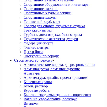
Спортивно-тактические клубы
Спортивное оборудование и инвентарь
Спортивное питание
Спортивные клубы и секции
Спортивные школы
Теннисный клуб, корт
Товары для спорта, туризма и отдыха
Тренажерный зал
Турбазы, дома отдыха, базы отдыха
Туристические агентства, услуги
Федерация спорта
Фитнес-центры
Центр йоги
Экскурсии по городу
Строительство, ремонт
Автоматические ворота, двери, рольставни
Алмазная резка, алмазное бурение
Арматура
Архитектура, дизайн, проектирование
Башенные краны
Бетон, раствор
Буровые работы
Быстровозводимые здания и сооружения
Вагонка, евро-вагонка, блокхаус
Витражи