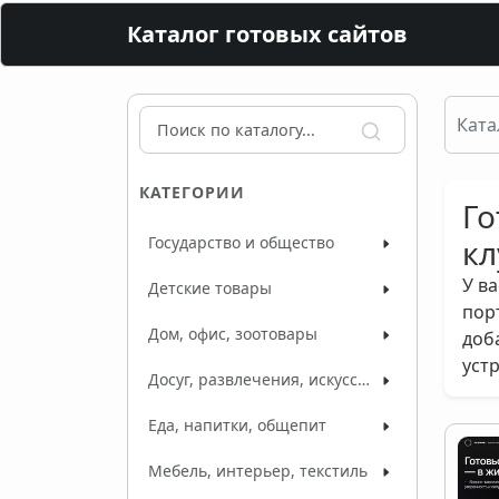
Каталог готовых сайтов
Ката
КАТЕГОРИИ
Го
Государство и общество
кл
У в
Детские товары
пор
Дом, офис, зоотовары
доб
уст
Досуг, развлечения, искусство
Еда, напитки, общепит
Мебель, интерьер, текстиль