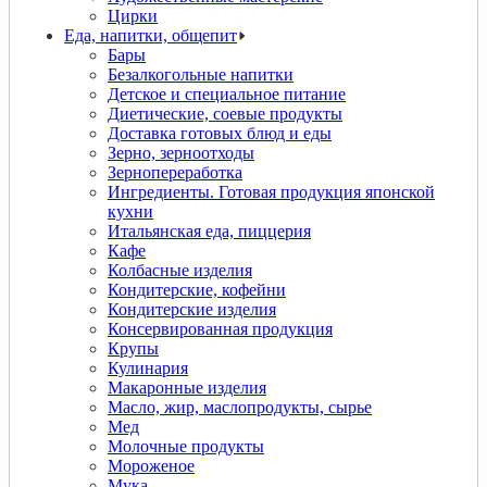
Цирки
Еда, напитки, общепит
Бары
Безалкогольные напитки
Детское и специальное питание
Диетические, соевые продукты
Доставка готовых блюд и еды
Зерно, зерноотходы
Зернопереработка
Ингредиенты. Готовая продукция японской
кухни
Итальянская еда, пиццерия
Кафе
Колбасные изделия
Кондитерские, кофейни
Кондитерские изделия
Консервированная продукция
Крупы
Кулинария
Макаронные изделия
Масло, жир, маслопродукты, сырье
Мед
Молочные продукты
Мороженое
Мука