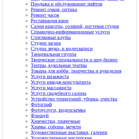
Продажа и обслуживание лифтов
Ремонт очков, оптика
Ремонт часов
Реставрация ванн
Салон красоты, солярий, ногтевая студия
Справочно-информационные услуги
Стрелковые клубы
Студии загара
Студии звуко- и видеозаписи
Танцевальная группа
Творческие специальности и шоу-бизнес
Театры, кукольные театры
Товары для хобби, творчества и рукоделия
Услуги визажиста
Услуги имидж-консультанта
Услуги массажиста
Услуги свадебного салона
Устройство территорий, уборка, очистка
Фотограф
Фотоуслуги, видеосъемка
Фэншуй
Химчистки, прачечные
Храмы, соборы, мечети
Художественные выставки, галереи
Художественные мастерские