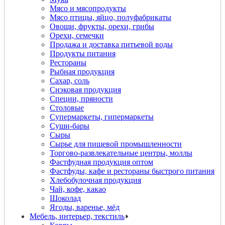
Мясо и мясопродукты
Мясо птицы, яйцо, полуфабрикаты
Овощи, фрукты, орехи, грибы
Орехи, семечки
Продажа и доставка питьевой воды
Продукты питания
Рестораны
Рыбная продукция
Сахар, соль
Снэковая продукция
Специи, пряности
Столовые
Супермаркеты, гипермаркеты
Суши-бары
Сыры
Сырье для пищевой промышленности
Торгово-развлекательные центры, моллы
Фастфудная продукция оптом
Фастфуды, кафе и рестораны быстрого питания
Хлебобулочная продукция
Чай, кофе, какао
Шоколад
Ягоды, варенье, мёд
Мебель, интерьер, текстиль