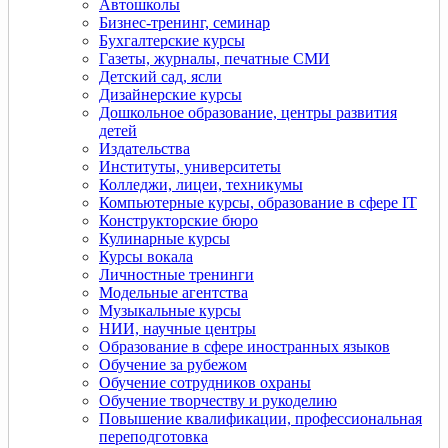
Автошколы
Бизнес-тренинг, семинар
Бухгалтерские курсы
Газеты, журналы, печатные СМИ
Детский сад, ясли
Дизайнерские курсы
Дошкольное образование, центры развития
детей
Издательства
Институты, университеты
Колледжи, лицеи, техникумы
Компьютерные курсы, образование в сфере IT
Конструкторские бюро
Кулинарные курсы
Курсы вокала
Личностные тренинги
Модельные агентства
Музыкальные курсы
НИИ, научные центры
Образование в сфере иностранных языков
Обучение за рубежом
Обучение сотрудников охраны
Обучение творчеству и рукоделию
Повышение квалификации, профессиональная
переподготовка