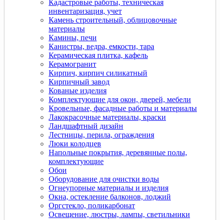
Кадастровые работы, техническая
инвентаризация, учет
Камень строительный, облицовочные
материалы
Камины, печи
Канистры, ведра, емкости, тара
Керамическая плитка, кафель
Керамогранит
Кирпич, кирпич силикатный
Кирпичный завод
Кованые изделия
Комплектующие для окон, дверей, мебели
Кровельные, фасадные работы и материалы
Лакокрасочные материалы, краски
Ландшафтный дизайн
Лестницы, перила, ограждения
Люки колодцев
Напольные покрытия, деревянные полы,
комплектующие
Обои
Оборудование для очистки воды
Огнеупорные материалы и изделия
Окна, остекление балконов, лоджий
Оргстекло, поликарбонат
Освещение, люстры, лампы, светильники