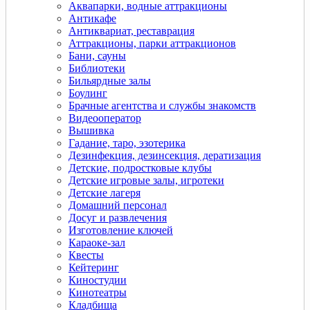
Аквапарки, водные аттракционы
Антикафе
Антиквариат, реставрация
Аттракционы, парки аттракционов
Бани, сауны
Библиотеки
Бильярдные залы
Боулинг
Брачные агентства и службы знакомств
Видеооператор
Вышивка
Гадание, таро, эзотерика
Дeзинфекция, дeзинсекция, дератизация
Детские, подростковые клубы
Детские игровые залы, игротеки
Детские лагеря
Домашний персонал
Досуг и развлечения
Изготовление ключей
Караоке-зал
Квесты
Кейтеринг
Киностудии
Кинотеатры
Кладбища