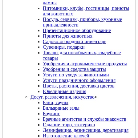
лампы
Питомники, клубы, гостиницы, приюты
для животных
Посуда, сервизы, приборы, кухонные
принадлежности
Презентационное оборудование
Приюты для животных
Садово-огородный инвентарь
Сувениры, подарки
Товары для новобрачных, свадебные
товары
Удобрения и агрохимические продукты
Удобрения и средства защиты
Услуги по уходу за животными
Услуги праздничного оформления
Цветы, растения, доставка цветов
Ювелирные изделия
Досуг, развлечения, искусство
Бани, сауны
Бильярдные залы
Боулинг
Брачные агентства и службы знакомств
Гадание, таро, эзотерика
Дeзинфекция, дeзинсекция, дератизация
Изготовление ключей