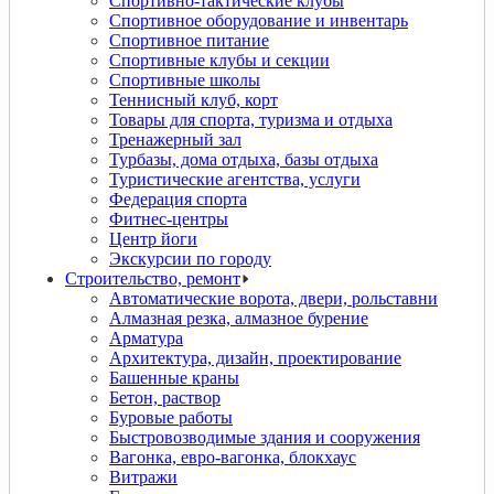
Спортивно-тактические клубы
Спортивное оборудование и инвентарь
Спортивное питание
Спортивные клубы и секции
Спортивные школы
Теннисный клуб, корт
Товары для спорта, туризма и отдыха
Тренажерный зал
Турбазы, дома отдыха, базы отдыха
Туристические агентства, услуги
Федерация спорта
Фитнес-центры
Центр йоги
Экскурсии по городу
Строительство, ремонт
Автоматические ворота, двери, рольставни
Алмазная резка, алмазное бурение
Арматура
Архитектура, дизайн, проектирование
Башенные краны
Бетон, раствор
Буровые работы
Быстровозводимые здания и сооружения
Вагонка, евро-вагонка, блокхаус
Витражи