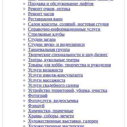
Продажа и обслуживание лифтов
Ремонт очков, оптика
Ремонт часов
Реставрация ванн
Салон красоты, солярий, ногтевая студия
Справочно-информационные услуги
Стрелковые клубы
Студии загара
Студии звуко- и видеозаписи
Танцевальная группа
Творческие специальности и шоу-бизнес
Театры, кукольные театры
Товары для хобби, творчества и рукоделия
Услуги визажиста
Услуги имидж-консультанта
Услуги массажиста
Услуги свадебного салона
Устройство территорий, уборка, очистка
Фотограф
Фотоуслуги, видеосъемка
Фэншуй
Химчистки, прачечные
Храмы, соборы, мечети
Художественные выставки, галереи
Художественные мастерские