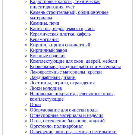
Кадастровые работы, техническая
инвентаризация, учет
Камень строительный, облицовочные
материалы
Камины, печи
Канистры, ведра, емкости, тара
Керамическая плитка, кафель
Керамогранит
Кирпич, кирпич силикатный
Кирпичный завод
Кованые изделия
Комплектующие для окон, дверей, мебели
Кровельные, фасадные работы и материалы
Лакокрасочные материалы, краски
Ландшафтный дизайн
Лестницы, перила, ограждения
Люки колодцев
Напольные покрытия, деревянные полы,
комплектующие
Обои
Оборудование для очистки воды
Огнеупорные материалы и изделия
Окна, остекление балконов, лоджий
Оргстекло, поликарбонат
Освещение, люстры, лампы, светильники