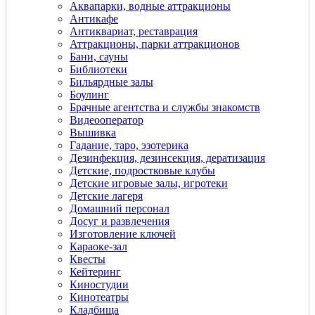
Аквапарки, водные аттракционы
Антикафе
Антиквариат, реставрация
Аттракционы, парки аттракционов
Бани, сауны
Библиотеки
Бильярдные залы
Боулинг
Брачные агентства и службы знакомств
Видеооператор
Вышивка
Гадание, таро, эзотерика
Дeзинфекция, дeзинсекция, дератизация
Детские, подростковые клубы
Детские игровые залы, игротеки
Детские лагеря
Домашний персонал
Досуг и развлечения
Изготовление ключей
Караоке-зал
Квесты
Кейтеринг
Киностудии
Кинотеатры
Кладбища