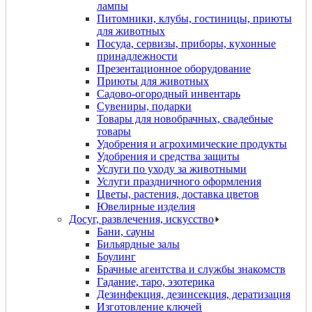
лампы
Питомники, клубы, гостиницы, приюты
для животных
Посуда, сервизы, приборы, кухонные
принадлежности
Презентационное оборудование
Приюты для животных
Садово-огородный инвентарь
Сувениры, подарки
Товары для новобрачных, свадебные
товары
Удобрения и агрохимические продукты
Удобрения и средства защиты
Услуги по уходу за животными
Услуги праздничного оформления
Цветы, растения, доставка цветов
Ювелирные изделия
Досуг, развлечения, искусство
Бани, сауны
Бильярдные залы
Боулинг
Брачные агентства и службы знакомств
Гадание, таро, эзотерика
Дeзинфекция, дeзинсекция, дератизация
Изготовление ключей