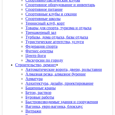
Спортивно-тактические клубы
Спортивное оборудование и инвентарь
Спортивное питание
Спортивные клубы и секции
Спортивные школы
Теннисный клуб, корт
Товары для спорта, туризма и отдыха
Тренажерный зал
Турбазы, дома отдыха, базы отдыха
Туристические агентства, услуги
Федерация спорта
Фитнес-центры
Центр йоги
Экскурсии по городу
Строительство, ремонт
Автоматические ворота, двери, рольставни
Алмазная резка, алмазное бурение
Арматура
Архитектура, дизайн, проектирование
Башенные краны
Бетон, раствор
Буровые работы
Быстровозводимые здания и сооружения
Вагонка, евро-вагонка, блокхаус
Витражи