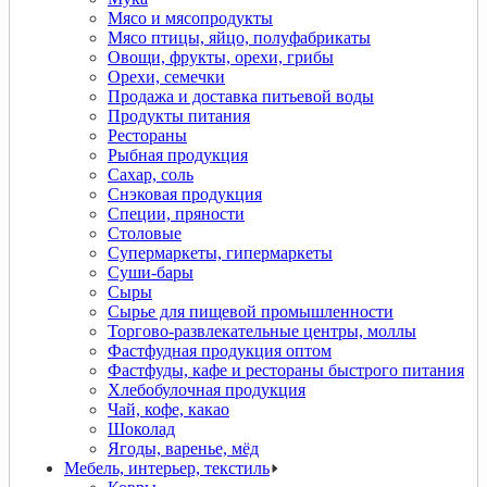
Мясо и мясопродукты
Мясо птицы, яйцо, полуфабрикаты
Овощи, фрукты, орехи, грибы
Орехи, семечки
Продажа и доставка питьевой воды
Продукты питания
Рестораны
Рыбная продукция
Сахар, соль
Снэковая продукция
Специи, пряности
Столовые
Супермаркеты, гипермаркеты
Суши-бары
Сыры
Сырье для пищевой промышленности
Торгово-развлекательные центры, моллы
Фастфудная продукция оптом
Фастфуды, кафе и рестораны быстрого питания
Хлебобулочная продукция
Чай, кофе, какао
Шоколад
Ягоды, варенье, мёд
Мебель, интерьер, текстиль