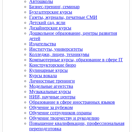
Автошколы
Бизнес-тренинг, семинар
Бухгалтерские курсы
Газеты, журналы, печатные СМИ
Детский сад, ясли
Дизайнерские курсы
Дошкольное образование, центры развития
детей
Издательства
Институты, университеты
Колледжи, лицеи, техникумы
Компьютерные курсы, образование в сфере IT
Конструкторские бюро
Кулинарные курсы
Курсы вокала
Личностные тренинги
Модельные агентства
Музыкальные курсы
НИИ, научные центры
Образование в сфере иностранных языков
Обучение за рубежом
Обучение сотрудников охраны
Обучение творчеству и рукоделию
Повышение квалификации, профессиональная
переподготовка