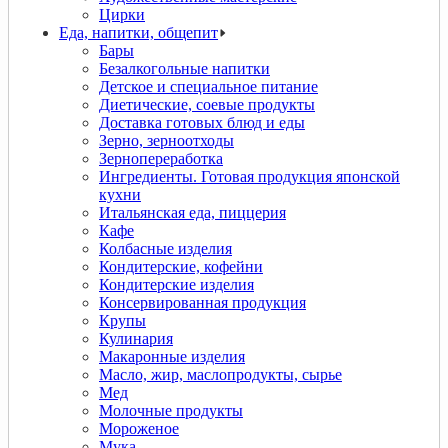
Цирки
Еда, напитки, общепит
Бары
Безалкогольные напитки
Детское и специальное питание
Диетические, соевые продукты
Доставка готовых блюд и еды
Зерно, зерноотходы
Зернопереработка
Ингредиенты. Готовая продукция японской
кухни
Итальянская еда, пиццерия
Кафе
Колбасные изделия
Кондитерские, кофейни
Кондитерские изделия
Консервированная продукция
Крупы
Кулинария
Макаронные изделия
Масло, жир, маслопродукты, сырье
Мед
Молочные продукты
Мороженое
Мука