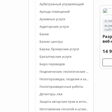
Арбитражный управляющий
Аренда помещений
Архивные услуги
УСЛУ
РАЗР
Аудиторские услуги
САЙТ
Банки
Раз
веб-
Бизнес-центры
Биржи, брокерские услуги
14 9
Бухгалтерские услуги
Бюро переводов
Геодезические, геологические работы
Геологоразведка, геодезия и картография, метеорология
Геологоразведочные работы
Детекторы лжи
Защита авторских прав и интеллектуальной собственности
Изготовление печатей и штампов